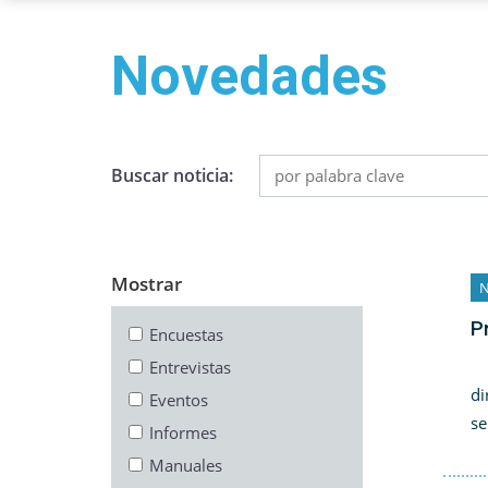
Novedades
Buscar noticia:
Mostrar
N
P
Encuestas
La
Entrevistas
di
Eventos
se
Informes
Manuales