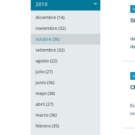
2010
N
diciembre (14)
S
noviembre (32)
El
de
octubre (36)
de
setiembre (32)
agosto (22)
julio (27)
N
junio (36)
C
mayo (38)
El
abril (27)
Es
in
marzo (36)
febrero (35)