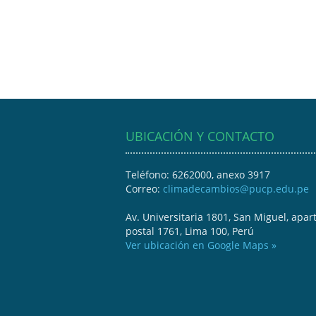
UBICACIÓN Y CONTACTO
Teléfono: 6262000, anexo 3917
Correo:
climadecambios@pucp.edu.pe
Av. Universitaria 1801, San Miguel, apar
postal 1761, Lima 100, Perú
Ver ubicación en Google Maps »