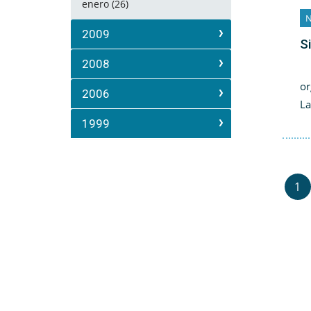
enero (26)
N
2009
S
2008
El
or
2006
La
1999
1