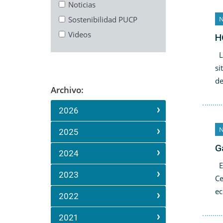
Noticias
Sostenibilidad PUCP
N
Videos
H
La
si
de
Archivo:
2026
N
2025
G
2024
En
2023
Ce
ec
2022
2021