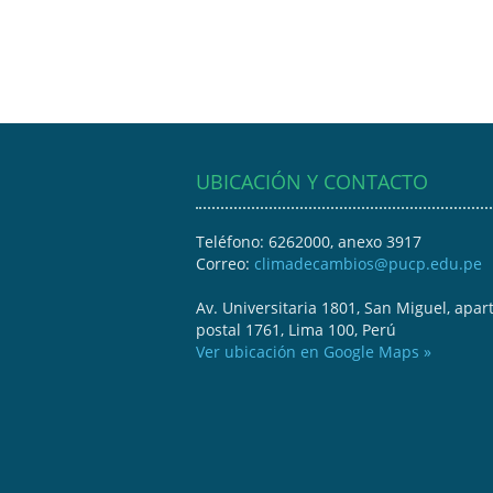
UBICACIÓN Y CONTACTO
Teléfono: 6262000, anexo 3917
Correo:
climadecambios@pucp.edu.pe
Av. Universitaria 1801, San Miguel, apar
postal 1761, Lima 100, Perú
Ver ubicación en Google Maps »