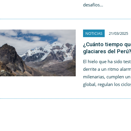
desafíos…
NOTICIAS
21/03/2025
¿Cuánto tiempo qu
glaciares del Perú
El hielo que ha sido te
derrite a un ritmo alar
milenarias, cumplen un 
global, regulan los cicl