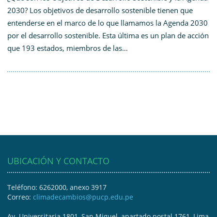
2030? Los objetivos de desarrollo sostenible tienen que
entenderse en el marco de lo que llamamos la Agenda 2030
por el desarrollo sostenible. Esta última es un plan de acción
que 193 estados, miembros de las…
UBICACIÓN Y CONTACTO
Teléfono: 6262000, anexo 3917
Correo:
climadecambios@pucp.edu.pe
Av. Universitaria 1801, San Miguel, apartado postal 1761, Lima