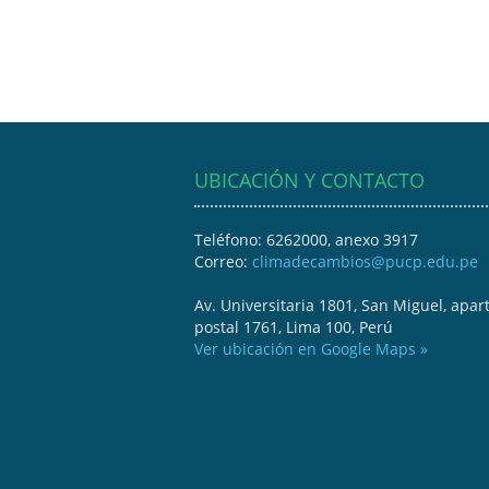
UBICACIÓN Y CONTACTO
Teléfono: 6262000, anexo 3917
Correo:
climadecambios@pucp.edu.pe
Av. Universitaria 1801, San Miguel, apar
postal 1761, Lima 100, Perú
Ver ubicación en Google Maps »