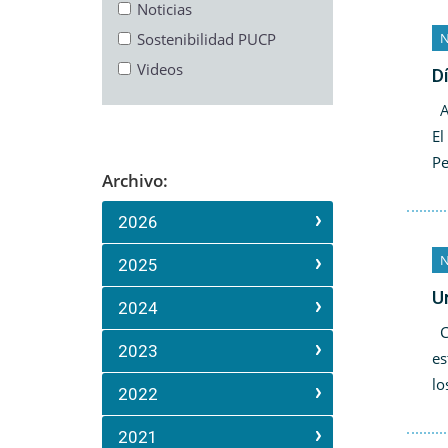
Noticias
Sostenibilidad PUCP
N
Videos
D
Ac
El
Pe
Archivo:
2026
N
2025
U
2024
Co
2023
es
lo
2022
2021