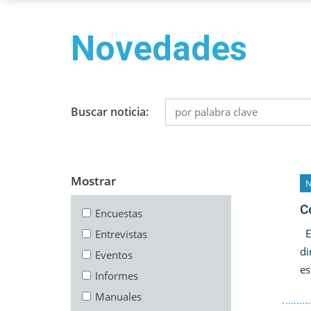
Novedades
Buscar noticia:
Mostrar
N
C
Encuestas
El
Entrevistas
di
Eventos
es
Informes
Manuales