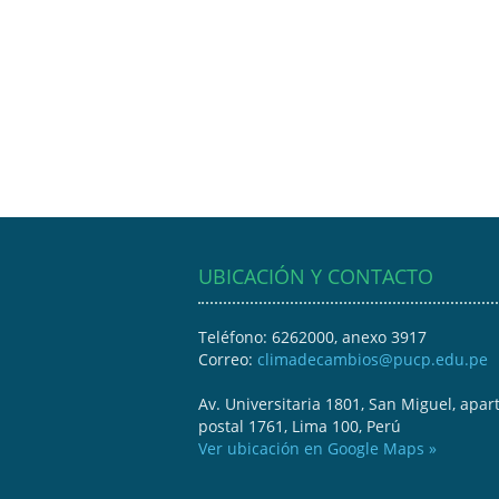
UBICACIÓN Y CONTACTO
Teléfono: 6262000, anexo 3917
Correo:
climadecambios@pucp.edu.pe
Av. Universitaria 1801, San Miguel, apar
postal 1761, Lima 100, Perú
Ver ubicación en Google Maps »