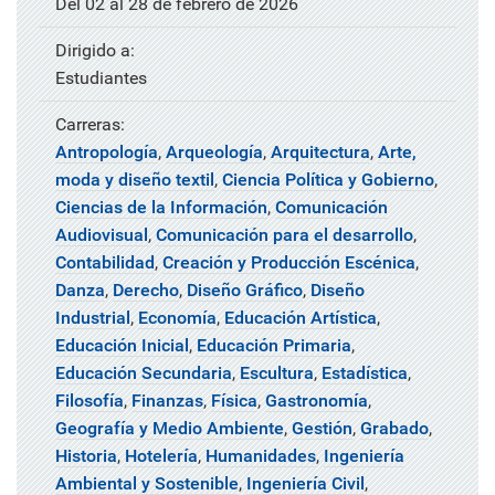
Del 02 al 28 de febrero de 2026
Dirigido a:
Estudiantes
Carreras:
Antropología
,
Arqueología
,
Arquitectura
,
Arte,
moda y diseño textil
,
Ciencia Política y Gobierno
,
Ciencias de la Información
,
Comunicación
Audiovisual
,
Comunicación para el desarrollo
,
Contabilidad
,
Creación y Producción Escénica
,
Danza
,
Derecho
,
Diseño Gráfico
,
Diseño
Industrial
,
Economía
,
Educación Artística
,
Educación Inicial
,
Educación Primaria
,
Educación Secundaria
,
Escultura
,
Estadística
,
Filosofía
,
Finanzas
,
Física
,
Gastronomía
,
Geografía y Medio Ambiente
,
Gestión
,
Grabado
,
Historia
,
Hotelería
,
Humanidades
,
Ingeniería
Ambiental y Sostenible
,
Ingeniería Civil
,