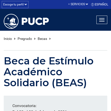
SERVICIOS
ESPAÑOL
Escoge tu perfil
linea1
linea2
linea3
Inicio
Pregrado
Becas
Beca de Estímulo
Académico
Solidario (BEAS)
Convocatoria: