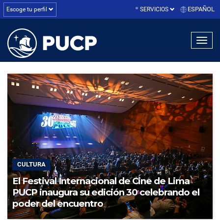
ESPAÑOL
Escoge tu perfil
SERVICIOS
linea1
linea2
linea3
CULTURA
El Festival Internacional de Cine de Lima
PUCP inaugura su edición 30 celebrando el
poder del encuentro