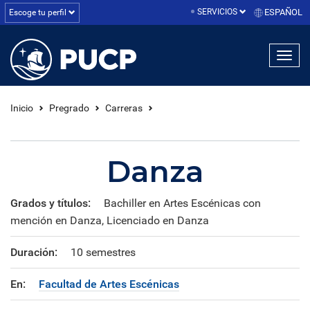
SERVICIOS
ESPAÑOL
Escoge tu perfil
linea1
linea2
linea3
Inicio
Pregrado
Carreras
Danza
Grados y títulos:
Bachiller en Artes Escénicas con
mención en Danza, Licenciado en Danza
Duración:
10 semestres
En:
Facultad de Artes Escénicas