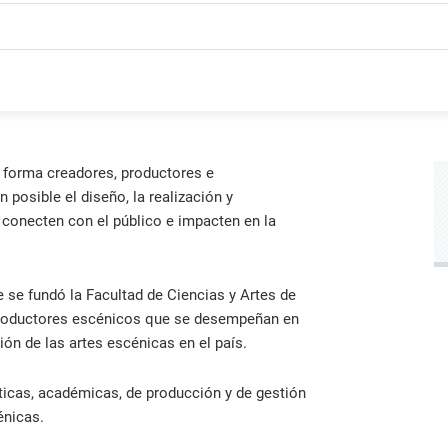
ica y gobierno.
iantes organizados en torno a
creaciones intelectuales gen
Información de contacto de l
 de la Iglesia
s de investigación de común
por nuestros investigadores,
oficinas, direcciones y otras
rés que generan conocimiento
innovadores y creadores.
unidades.
rma colaborativa.
Directorio de servicios
Servicios académicos, de sal
consultorías, capacitaciones 
instalaciones.
forma creadores, productores e
posible el diseño, la realización y
 conecten con el público e impacten en la
se fundó la Facultad de Ciencias y Artes de
productores escénicos que se desempeñan en
ón de las artes escénicas en el país.
sticas, académicas, de producción y de gestión
énicas.