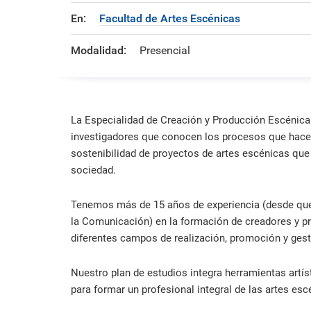
formación ejecutiva.
incentivos orientados al
polít
estud
Autoridades
incremento de la producción en
tema
Portal de Transparencia
En:
Facultad de Artes Escénicas
investigación, innovación y
inte
Comité Electoral
creación.
de fo
Universitario
Modalidad:
Presencial
Defensoría Universitaria
PUCP en Cifras
Historia
La Especialidad de Creación
y
Producción
Escénica
Distinciones
investigadores que conocen los procesos que hacen 
sostenibilidad de proyectos de artes escénicas que
sociedad.
Tenemos más de 15 años de experiencia (desde que 
la Comunicación) en la formación de creadores y 
diferentes campos de realización, promoción y gesti
Nuestro plan de estudios integra herramientas artí
para formar un profesional integral de las artes esc