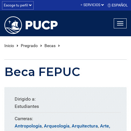
SERVICIOS
ESPAÑOL
Escoge tu perfil
linea1
linea2
linea3
Inicio
Pregrado
Becas
Beca FEPUC
Dirigido a:
Estudiantes
Carreras:
Antropología
,
Arqueología
,
Arquitectura
,
Arte,