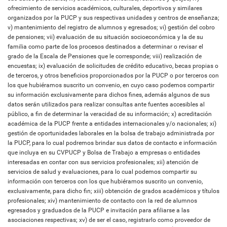
ofrecimiento de servicios académicos, culturales, deportivos y similares
organizados por la PUCP y sus respectivas unidades y centros de enseñanza;
v) mantenimiento del registro de alumnos y egresados; vi) gestión del cobro
de pensiones; vii) evaluación de su situación socioeconómica y la de su
familia como parte de los procesos destinados a determinar o revisar el
grado de la Escala de Pensiones que le corresponde; viii) realización de
encuestas; ix) evaluación de solicitudes de crédito educativo, becas propias o
de terceros, y otros beneficios proporcionados por la PUCP o por terceros con
los que hubiéramos suscrito un convenio, en cuyo caso podemos compartir
su información exclusivamente para dichos fines, además algunos de sus
datos serán utilizados para realizar consultas ante fuentes accesibles al
público, a fin de determinar la veracidad de su información; x) acreditación
académica de la PUCP frente a entidades internacionales y/o nacionales; xi)
gestión de oportunidades laborales en la bolsa de trabajo administrada por
la PUCP, para lo cual podremos brindar sus datos de contacto e información
que incluya en su CVPUCP y Bolsa de Trabajo a empresas o entidades
interesadas en contar con sus servicios profesionales; xii) atención de
servicios de salud y evaluaciones, para lo cual podemos compartir su
información con terceros con los que hubiéramos suscrito un convenio,
exclusivamente, para dicho fin; xiii) obtención de grados académicos y títulos
profesionales; xiv) mantenimiento de contacto con la red de alumnos
egresados y graduados de la PUCP e invitación para afiliarse a las
asociaciones respectivas; xv) de ser el caso, registrarlo como proveedor de