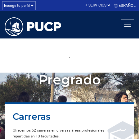
SERVICIOS
ESPAÑOL
Escoge tu perfil
linea1
linea2
linea3
Pregrado
Carreras
Ofrecemos 52 carreras en diversas áreas profesionales
repartidas en 13 facultades.