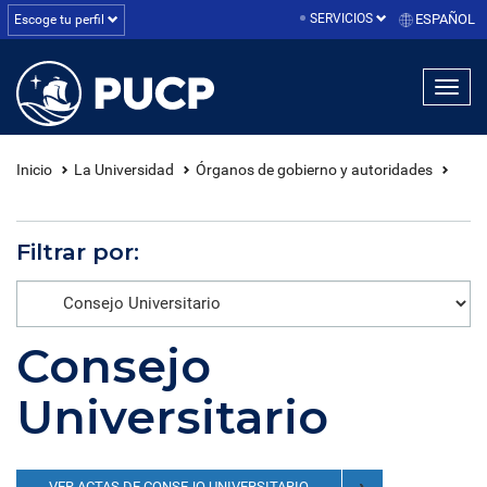
SERVICIOS
ESPAÑOL
Escoge tu perfil
linea1
linea2
linea3
Inicio
La Universidad
Órganos de gobierno y autoridades
Filtrar por:
Consejo
Universitario
VER ACTAS DE CONSEJO UNIVERSITARIO