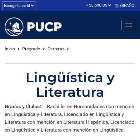
SERVICIOS
ESPAÑOL
Escoge tu perfil
linea1
linea2
linea3
Inicio
Pregrado
Carreras
Lingüística y
Literatura
Grados y títulos:
Bachiller en Humanidades con mención
en Lingüística y Literatura, Licenciado en Lingüística y
Literatura con mención en Literatura Hispánica, Licenciado
en Lingüística y Literatura con mención en Lingüística