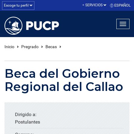
SERVICIOS
ESPAÑOL
Escoge tu perfil
linea1
linea2
linea3
Inicio
Pregrado
Becas
Beca del Gobierno
Regional del Callao
Dirigido a:
Postulantes