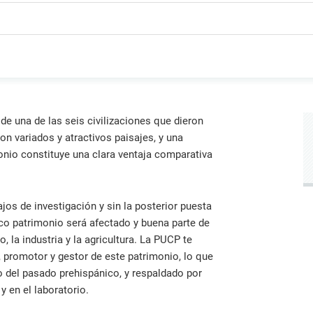
ica y gobierno.
iantes organizados en torno a
creaciones intelectuales gen
Información de contacto de l
 de la Iglesia
s de investigación de común
por nuestros investigadores,
oficinas, direcciones y otras
rés que generan conocimiento
innovadores y creadores.
unidades.
rma colaborativa.
Directorio de servicios
Servicios académicos, de sal
consultorías, capacitaciones 
instalaciones.
 de una de las seis civilizaciones que dieron
on variados y atractivos paisajes, y una
nio constituye una clara ventaja comparativa
jos de investigación y sin la posterior puesta
ico patrimonio será afectado y buena parte de
, la industria y la agricultura. La PUCP te
, promotor y gestor de este patrimonio, lo que
 del pasado prehispánico, y respaldado por
y en el laboratorio.