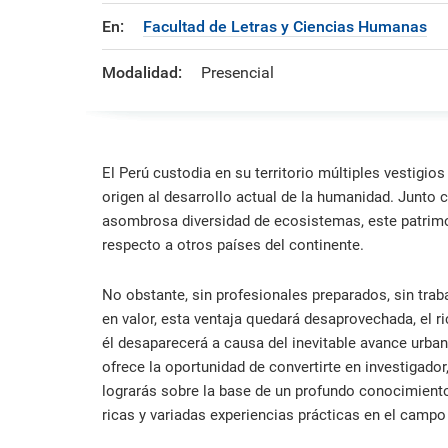
formación ejecutiva.
incentivos orientados al
polít
estud
Autoridades
incremento de la producción en
tema
Portal de Transparencia
En:
Facultad de Letras y Ciencias Humanas
investigación, innovación y
inte
Comité Electoral
creación.
de fo
Universitario
Modalidad:
Presencial
Defensoría Universitaria
PUCP en Cifras
Historia
El Perú custodia en su territorio múltiples vestigios
Distinciones
origen al desarrollo actual de la humanidad. Junto c
asombrosa diversidad de ecosistemas, este patrimo
respecto a otros países del continente.
No obstante, sin profesionales preparados, sin traba
en valor, esta ventaja quedará desaprovechada, el r
él desaparecerá a causa del inevitable avance urbano
ofrece la oportunidad de convertirte en investigador
lograrás sobre la base de un profundo conocimiento
ricas y variadas experiencias prácticas en el campo 