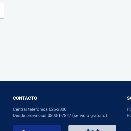
CONTACTO
S
Central telefónica 626-2000
P
Desde provincias 0800-1-7827 (servicio gratuito)
R
Libro de