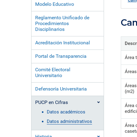
formación ejecutiva.
incentivos orientados al
polít
estud
Camp
Modelo Educativo
Autoridades
incremento de la producción en
tema
Portal de Transparencia
investigación, innovación y
inte
Comité Electoral
creación.
de fo
Reglamento Unificado de
Cam
Universitario
Procedimientos
Disciplinarios
Defensoría Universitaria
PUCP en Cifras
Acreditación Institucional
Descr
Historia
Distinciones
Portal de Transparencia
Área t
Comité Electoral
Áreas
Universitario
Áreas
Defensoría Universitaria
(m2)
PUCP en Cifras
Área 
edific
Datos académicos
Datos administrativos
Área 
caset
Historia