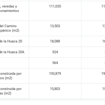
, veredas y
111,035
11
ionamientos
del Camino
13,503
1
spánico (m2)
de la Huaca 20
18,088
1
de la Huaca 20A
524
564
construida por
193,879
19
ios (m2)
construida por
15,803
1
as (m2)