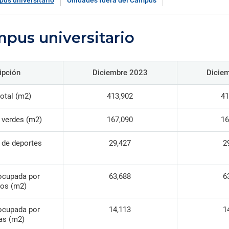
ica y gobierno.
iantes organizados en torno a
creaciones intelectuales gen
us universitario
Unidades fuera del Campus
Información de contacto de l
 de la Iglesia
s de investigación de común
por nuestros investigadores,
oficinas, direcciones y otras
rés que generan conocimiento
innovadores y creadores.
unidades.
rma colaborativa.
pus universitario
Directorio de servicios
Servicios académicos, de sal
consultorías, capacitaciones 
ipción
Diciembre 2023
Dicie
instalaciones.
otal (m2)
413,902
41
 verdes (m2)
167,090
16
 de deportes
29,427
2
ocupada por
63,688
6
ios (m2)
ocupada por
14,113
1
as (m2)