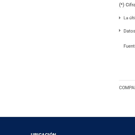
(*) Cif
La últ
Datos
Fuent
COMPAR
UBICACIÓN