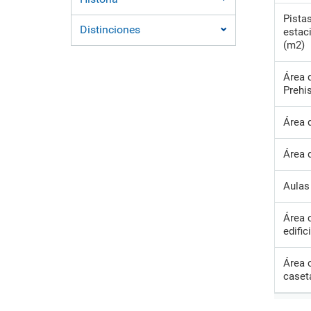
Pistas
Distinciones
estac
(m2)
Área 
Prehi
Área 
Área 
Aulas
Área 
edific
Área 
caset