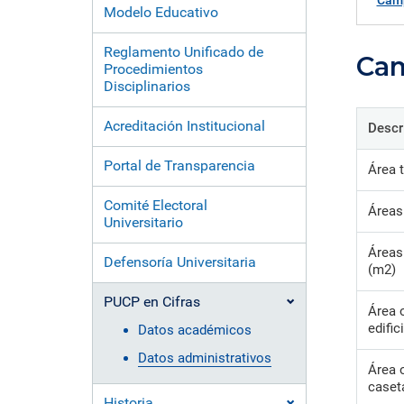
formación ejecutiva.
incentivos orientados al
polít
estud
Camp
Modelo Educativo
Autoridades
incremento de la producción en
tema
Portal de Transparencia
investigación, innovación y
inte
Comité Electoral
creación.
de fo
Reglamento Unificado de
Cam
Universitario
Procedimientos
Disciplinarios
Defensoría Universitaria
PUCP en Cifras
Acreditación Institucional
Descr
Historia
Distinciones
Portal de Transparencia
Área t
Comité Electoral
Áreas
Universitario
Áreas
Defensoría Universitaria
(m2)
PUCP en Cifras
Área 
edific
Datos académicos
Datos administrativos
Área 
caset
Historia