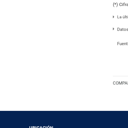
(*) Cif
La últ
Datos
Fuent
COMPAR
UBICACIÓN