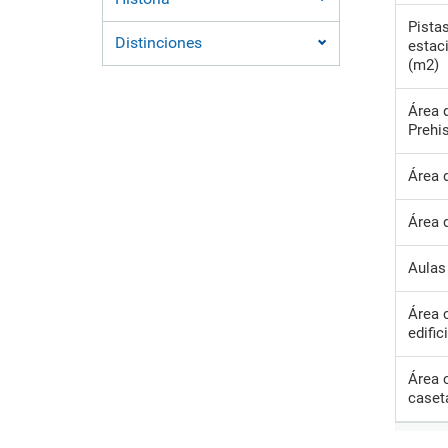
Pistas
Distinciones
estac
(m2)
Área 
Prehi
Área 
Área 
Aulas
Área 
edific
Área 
caset