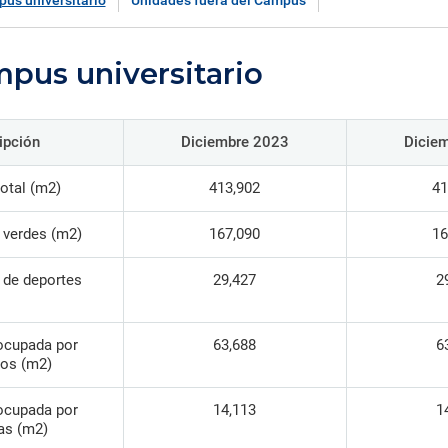
ica y gobierno.
iantes organizados en torno a
creaciones intelectuales gen
us universitario
Unidades fuera del Campus
Información de contacto de l
 de la Iglesia
s de investigación de común
por nuestros investigadores,
oficinas, direcciones y otras
rés que generan conocimiento
innovadores y creadores.
unidades.
rma colaborativa.
pus universitario
Directorio de servicios
Servicios académicos, de sal
consultorías, capacitaciones 
ipción
Diciembre 2023
Dicie
instalaciones.
otal (m2)
413,902
41
 verdes (m2)
167,090
16
 de deportes
29,427
2
ocupada por
63,688
6
ios (m2)
ocupada por
14,113
1
as (m2)