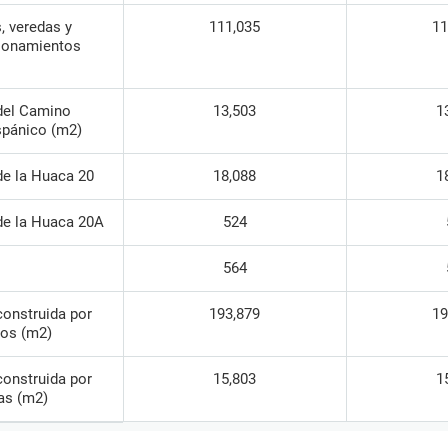
, veredas y
111,035
11
ionamientos
del Camino
13,503
1
spánico (m2)
de la Huaca 20
18,088
1
de la Huaca 20A
524
564
construida por
193,879
19
ios (m2)
construida por
15,803
1
as (m2)