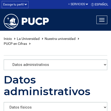
SERVICIOS
ESPAÑOL
Escoge tu perfil
linea1
linea2
linea3
Inicio
La Universidad
Nuestra universidad
PUCP en Cifras
Datos
administrativos