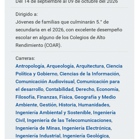
Del 14 de septiembre al 09 de octubre del 2026
Dirigido a:
Jóvenes de familias que culminarán 5.° de
secundaria en el 2026, con excelente desempeño
escolar en alguno de los Colegios de Alto
Rendimiento (COAR).
Carreras:
Antropología
,
Arqueología
,
Arquitectura
,
Ciencia
Política y Gobierno
,
Ciencias de la Información
,
Comunicación Audiovisual
,
Comunicación para
el desarrollo
,
Contabilidad
,
Derecho
,
Economía
,
Filosofía
,
Finanzas
,
Física
,
Geografía y Medio
Ambiente
,
Gestión
,
Historia
,
Humanidades
,
Ingeniería Ambiental y Sostenible
,
Ingeniería
Civil
,
Ingeniería de las Telecomunicaciones
,
Ingeniería de Minas
,
Ingeniería Electrónica
,
Ingeniería Industrial
,
Ingeniería Geológica
,