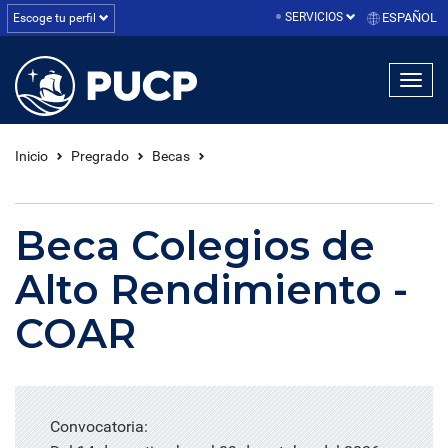
SERVICIOS
ESPAÑOL
Escoge tu perfil
linea1
linea2
linea3
Inicio
Pregrado
Becas
Beca Colegios de
Alto Rendimiento -
COAR
Convocatoria: