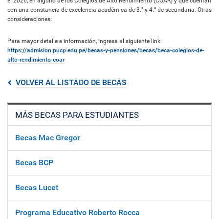
el 2026, en alguno de los Colegios de Alto Rendimiento (COAR) y que cuentan
con una constancia de excelencia académica de 3.° y 4.° de secundaria. Otras
consideraciones:
Para mayor detalle e información, ingresa al siguiente link:
https://admision.pucp.edu.pe/becas-y-pensiones/becas/beca-colegios-de-
alto-rendimiento-coar
VOLVER AL LISTADO DE BECAS
MÁS BECAS PARA ESTUDIANTES
Becas Mac Gregor
Becas BCP
Becas Lucet
Programa Educativo Roberto Rocca