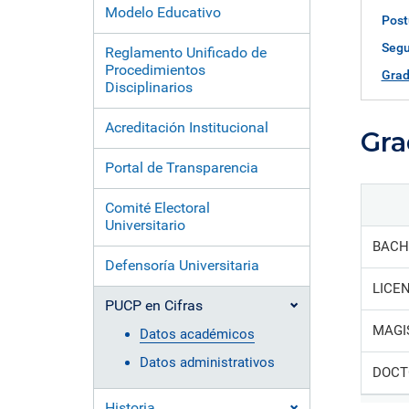
formación ejecutiva.
incentivos orientados al
polít
estud
Modelo Educativo
Autoridades
incremento de la producción en
tema
Post
Portal de Transparencia
investigación, innovación y
inte
Comité Electoral
Segu
creación.
de fo
Reglamento Unificado de
Universitario
Procedimientos
Grad
Disciplinarios
Defensoría Universitaria
PUCP en Cifras
Acreditación Institucional
Gra
Historia
Distinciones
Portal de Transparencia
Comité Electoral
Universitario
BACH
Defensoría Universitaria
LICE
PUCP en Cifras
MAGI
Datos académicos
Datos administrativos
DOCT
Historia