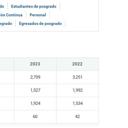
eradas
de nuestros investigadores,
as
Brinda la ubicación exacta de
innovadores y creadores durante el
do
Estudiantes de posgrado
todas las instalaciones de la PUCP,
proceso de generación de nuevo
dentro y fuera del campus.
ión Continua
Personal
conocimiento.
egrado
Egresados de posgrado
Asociaciones y redes
ud,
Información sobre los vínculos de
e
la PUCP con instituciones
nacionales e internacionales.
2023
2022
2,709
3,251
1,527
1,992
1,924
1,534
60
42