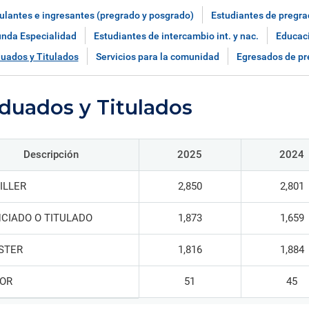
ica y gobierno.
iantes organizados en torno a
creaciones intelectuales gen
Información de contacto de l
 de la Iglesia
s de investigación de común
por nuestros investigadores,
ulantes e ingresantes (pregrado y posgrado)
Estudiantes de pregra
oficinas, direcciones y otras
rés que generan conocimiento
innovadores y creadores.
unidades.
nda Especialidad
Estudiantes de intercambio int. y nac.
Educac
rma colaborativa.
uados y Titulados
Servicios para la comunidad
Egresados de pr
Directorio de servicios
Servicios académicos, de sal
consultorías, capacitaciones 
duados y Titulados
instalaciones.
Descripción
2025
2024
ILLER
2,850
2,801
NCIADO O TITULADO
1,873
1,659
STER
1,816
1,884
OR
51
45