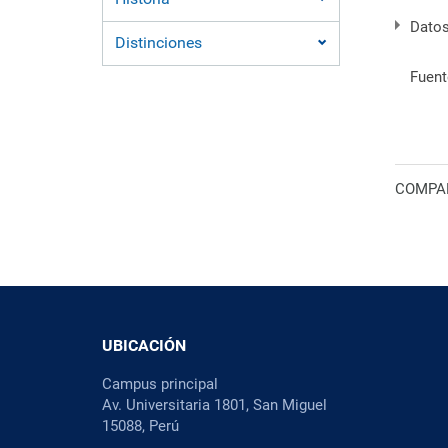
Datos
Distinciones
Fuent
COMPAR
UBICACIÓN
Campus principal
Av. Universitaria 1801, San Miguel
15088, Perú