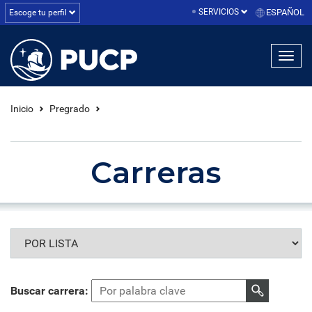
SERVICIOS
ESPAÑOL
Escoge tu perfil
linea1
linea2
linea3
Inicio
Pregrado
Carreras
Buscar carrera: