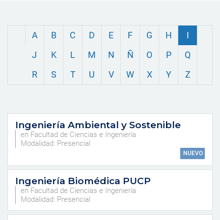
A
B
C
D
E
F
G
H
I
J
K
L
M
N
Ñ
O
P
Q
R
S
T
U
V
W
X
Y
Z
Ingeniería Ambiental y Sostenible
en Facultad de Ciencias e Ingeniería
Modalidad: Presencial
NUEVO
Ingeniería Biomédica PUCP
en Facultad de Ciencias e Ingeniería
Modalidad: Presencial