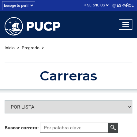
SERVICIOS
ESPAÑOL
Escoge tu perfil
linea1
linea2
linea3
Inicio
Pregrado
Carreras
Buscar carrera: