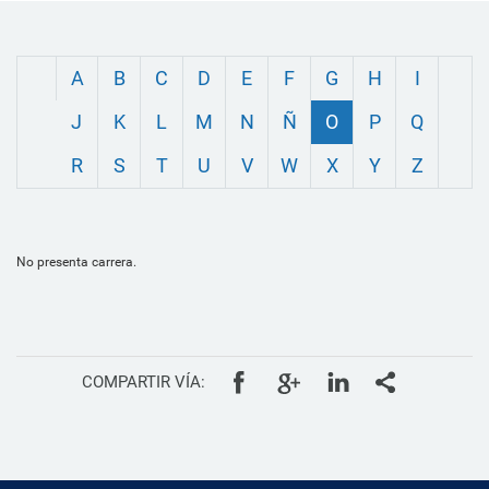
A
B
C
D
E
F
G
H
I
J
K
L
M
N
Ñ
O
P
Q
R
S
T
U
V
W
X
Y
Z
No presenta carrera.
COMPARTIR VÍA: