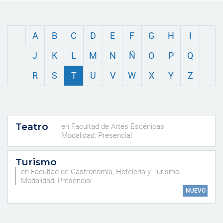
A
B
C
D
E
F
G
H
I
J
K
L
M
N
Ñ
O
P
Q
R
S
T
U
V
W
X
Y
Z
Teatro
en Facultad de Artes Escénicas
Modalidad: Presencial
Turismo
en Facultad de Gastronomía, Hotelería y Turismo
Modalidad: Presencial
NUEVO