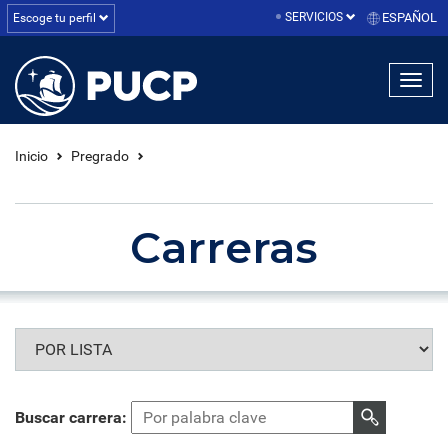
SERVICIOS
ESPAÑOL
Escoge tu perfil
linea1
linea2
linea3
Inicio
Pregrado
Carreras
Buscar carrera: