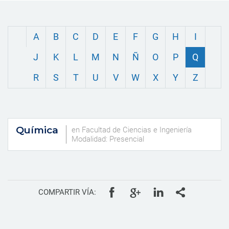
A
B
C
D
E
F
G
H
I
J
K
L
M
N
Ñ
O
P
Q
R
S
T
U
V
W
X
Y
Z
Química
en Facultad de Ciencias e Ingeniería
Modalidad: Presencial
COMPARTIR VÍA: