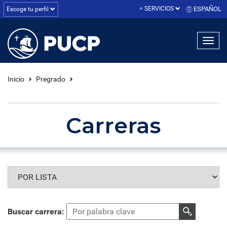
SERVICIOS
ESPAÑOL
Escoge tu perfil
linea1
linea2
linea3
Inicio
Pregrado
Carreras
Buscar carrera: