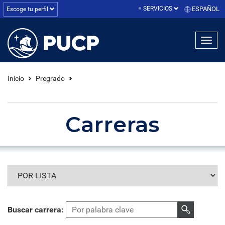
SERVICIOS
ESPAÑOL
Escoge tu perfil
linea1
linea2
linea3
Inicio
Pregrado
Carreras
Buscar carrera: