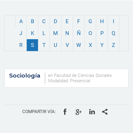
A
B
C
D
E
F
G
H
I
J
K
L
M
N
Ñ
O
P
Q
R
S
T
U
V
W
X
Y
Z
Sociología
en Facultad de Ciencias Sociales
Modalidad: Presencial
COMPARTIR VÍA: