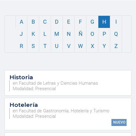
A
B
C
D
E
F
G
H
I
J
K
L
M
N
Ñ
O
P
Q
R
S
T
U
V
W
X
Y
Z
Historia
en Facultad de Letras y Ciencias Humanas
Modalidad: Presencial
Hotelería
en Facultad de Gastronomía, Hotelería y Turismo
Modalidad: Presencial
NUEVO