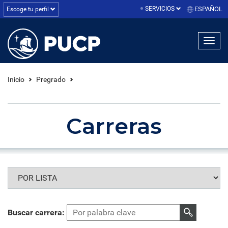
SERVICIOS
ESPAÑOL
Escoge tu perfil
linea1
linea2
linea3
Inicio
Pregrado
Carreras
Buscar carrera: