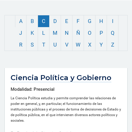
A
B
C
D
E
F
G
H
I
J
K
L
M
N
Ñ
O
P
Q
R
S
T
U
V
W
X
Y
Z
Ciencia Política y Gobierno
Modalidad: Presencial
La Ciencia Política estudia y permite comprender las relaciones de
poder en general, y, en particular, el funcionamiento de las
instituciones públicas y el proceso de toma de decisiones de Estado y
de política pública, en el que intervienen diversos actores políticos y
sociales.