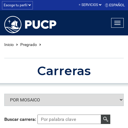
SERVICIOS
ESPAÑOL
Escoge tu perfil
linea1
linea2
linea3
Inicio
Pregrado
Carreras
Buscar carrera: