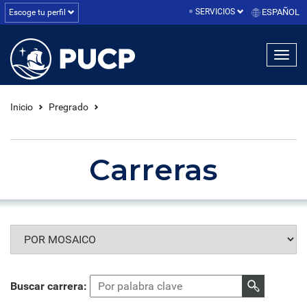
SERVICIOS
ESPAÑOL
Escoge tu perfil
linea1
linea2
linea3
Inicio
Pregrado
Carreras
Buscar carrera: