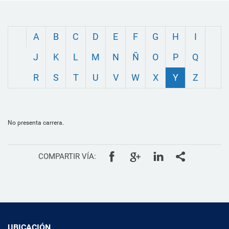
A
B
C
D
E
F
G
H
I
J
K
L
M
N
Ñ
O
P
Q
R
S
T
U
V
W
X
Y
Z
No presenta carrera.
COMPARTIR VÍA:
UBICACIÓN