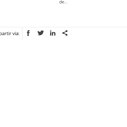
de…
rtir vía: