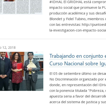
#IDHAL El GRIDHAL está comprometi
impacto social que promueve la P
producción académica y sus desafío
Blondet y Fidel Tubino, miembros
con las entrevistas: http://punto
la-investigacion-con-impacto-soc
p 12, 2018
Trabajando en conjunto 
Curso Nacional sobre Ig
El 05 de setiembre último se desar
No Discriminación organizado por e
donde, en representación del IDHA
con la ponencia titulada "Pobreza, 
apuesta seria a favor del desarrollo
acerca del sistema de justicia y s