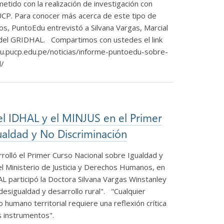
do con la realización de investigación con
UCP. Para conocer más acerca de este tipo de
s, PuntoEdu entrevistó a Silvana Vargas, Marcial
 del GRIDHAL. Compartimos con ustedes el link
edu.pucp.edu.pe/noticias/informe-puntoedu-sobre-
ial/
el IDHAL y el MINJUS en el Primer
ualdad y No Discriminación
rolló el Primer Curso Nacional sobre Igualdad y
l Ministerio de Justicia y Derechos Humanos, en
L participó la Doctora Silvana Vargas Winstanley
desigualdad y desarrollo rural". "Cualquier
 humano territorial requiere una reflexión crítica
us instrumentos".