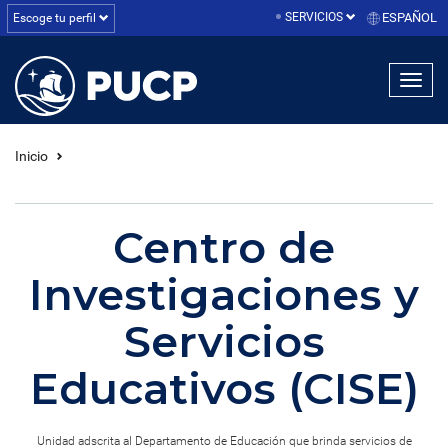
SERVICIOS
ESPAÑOL
Escoge tu perfil
linea1
linea2
linea3
Inicio
Centro de
Investigaciones y
Servicios
Educativos (CISE)
Unidad adscrita al Departamento de Educación que brinda servicios de