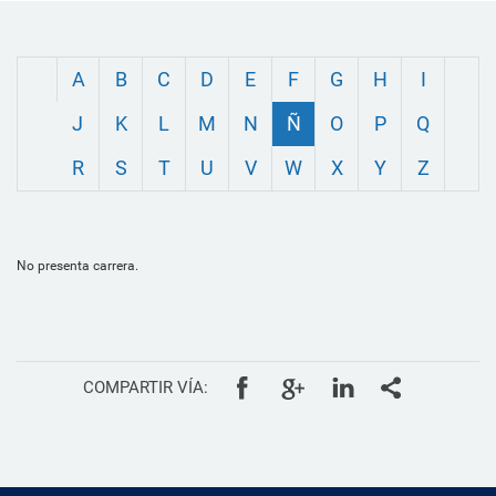
A
B
C
D
E
F
G
H
I
J
K
L
M
N
Ñ
O
P
Q
R
S
T
U
V
W
X
Y
Z
No presenta carrera.
COMPARTIR VÍA: