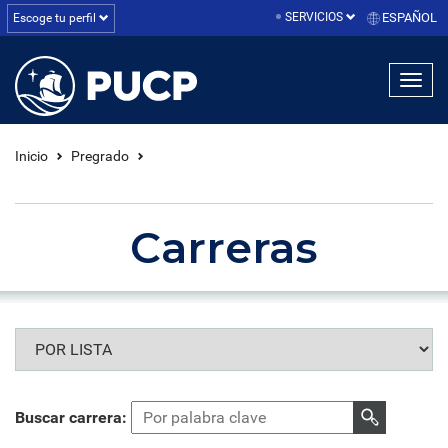
SERVICIOS
ESPAÑOL
Escoge tu perfil
linea1
linea2
linea3
Inicio
Pregrado
Carreras
Buscar carrera: