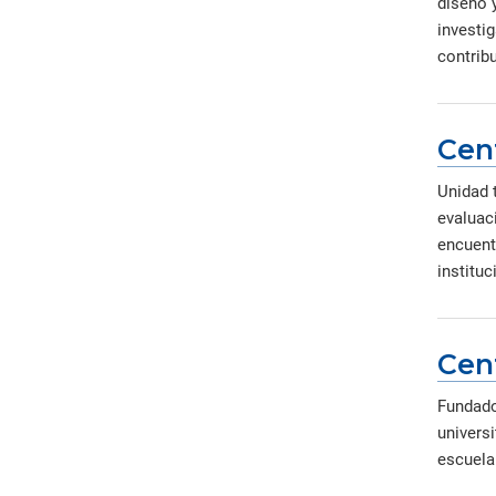
diseño 
investi
contribu
Cent
Unidad 
evaluaci
encuent
instituc
Cen
Fundado
universi
escuela 