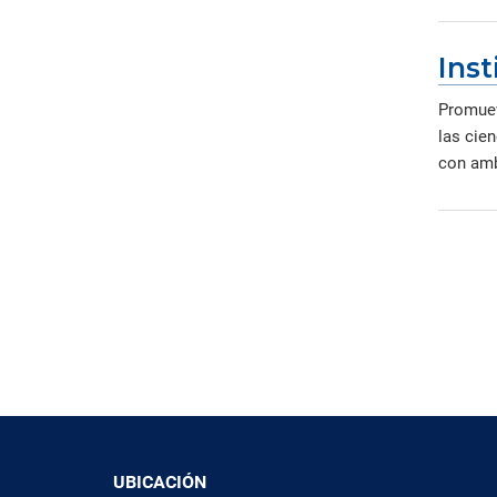
Inst
Promueve
las cien
con amb
UBICACIÓN