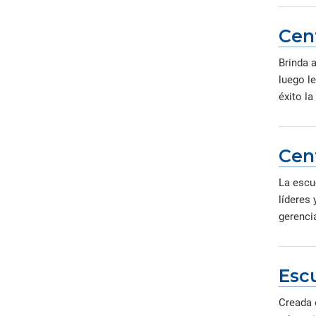
Cen
Brinda 
luego l
éxito la
Cen
La escu
líderes
gerencia
Escu
Creada 