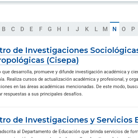
ica y gobierno.
iantes organizados en torno a
creaciones intelectuales gen
Información de contacto de l
 de la Iglesia
s de investigación de común
por nuestros investigadores,
oficinas, direcciones y otras
rés que generan conocimiento
innovadores y creadores.
unidades.
rma colaborativa.
Directorio de servicios
B
C
D
E
F
G
H
I
J
K
L
M
N
O
P
Servicios académicos, de sal
consultorías, capacitaciones 
instalaciones.
ro de Investigaciones Sociológicas
ropológicas (Cisepa)
o que desarrolla, promueve y difunde investigación académica y cient
a. Realiza cursos de actualización académica y profesional, y org
ciones en las áreas académicas mencionadas. De este modo, busca c
ar respuestas a sus principales desafíos.
ro de Investigaciones y Servicios 
adscrita al Departamento de Educación que brinda servicios de for