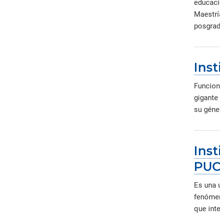
educaci
Maestrí
posgrado
Inst
Funcion
gigante
su géne
Inst
PU
Es una 
fenómen
que int