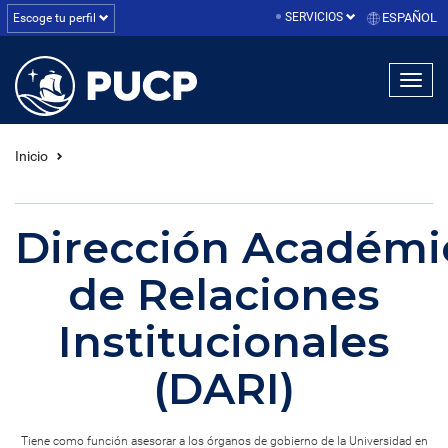
SERVICIOS
ESPAÑOL
Escoge tu perfil
linea1
linea2
linea3
Inicio
Dirección Académi
de Relaciones
Institucionales
(DARI)
Tiene como función asesorar a los órganos de gobierno de la Universidad en