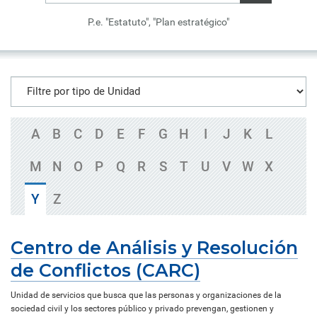
P.e. "Estatuto", "Plan estratégico"
A
B
C
D
E
F
G
H
I
J
K
L
M
N
O
P
Q
R
S
T
U
V
W
X
Y
Z
Centro de Análisis y Resolución
de Conflictos (CARC)
Unidad de servicios que busca que las personas y organizaciones de la
sociedad civil y los sectores público y privado prevengan, gestionen y