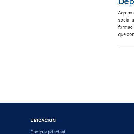
Dep
Agrupa 
social 
formació
que cont
UBICACIÓN
Campus principal