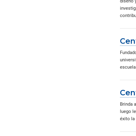
diseño 
investi
contribu
Cen
Fundado
universi
escuela 
Cen
Brinda 
luego l
éxito la