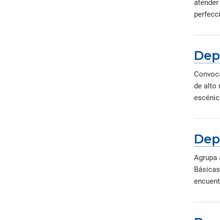
atender
perfecc
Dep
Convoca
de alto 
escénic
Dep
Agrupa 
Básicas
encuent