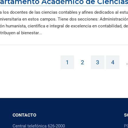
artamento Académico de Ciencias
a los docentes de las ciencias contables y afines dedicados al estu
universitaria en estos campos. Tiene dos secciones: Administración
n humanista, científica e integral de excelencia en contabilidad, d
ribuyen al bienestar...
1
2
3
4
.
CONTACTO
S
Central telefónica 626-2000
P