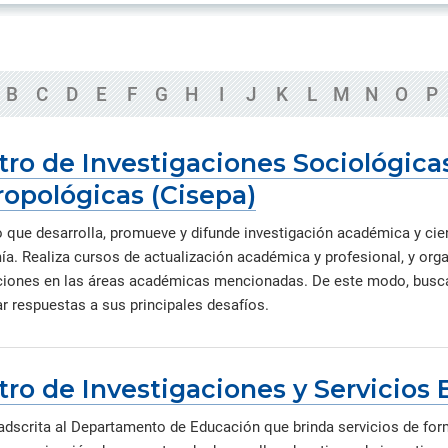
ica y gobierno.
iantes organizados en torno a
creaciones intelectuales gen
Información de contacto de l
 de la Iglesia
s de investigación de común
por nuestros investigadores,
oficinas, direcciones y otras
rés que generan conocimiento
innovadores y creadores.
unidades.
rma colaborativa.
Directorio de servicios
B
C
D
E
F
G
H
I
J
K
L
M
N
O
P
Servicios académicos, de sal
consultorías, capacitaciones 
instalaciones.
ro de Investigaciones Sociológicas
ropológicas (Cisepa)
o que desarrolla, promueve y difunde investigación académica y cient
a. Realiza cursos de actualización académica y profesional, y org
ciones en las áreas académicas mencionadas. De este modo, busca c
ar respuestas a sus principales desafíos.
ro de Investigaciones y Servicios 
adscrita al Departamento de Educación que brinda servicios de for