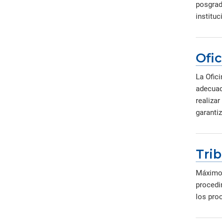
posgrad
instituc
Ofi
La Ofic
adecuad
realizar
garantiz
Trib
Máximo 
procedi
los proc