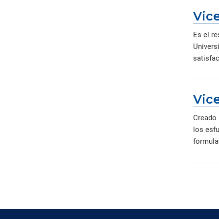
Vic
Es el re
Universi
satisfac
Vice
Creado p
los esfu
formulac