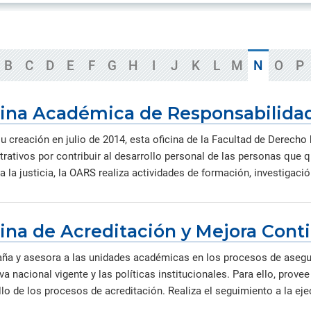
ica y gobierno.
iantes organizados en torno a
creaciones intelectuales gen
Información de contacto de l
 de la Iglesia
s de investigación de común
por nuestros investigadores,
oficinas, direcciones y otras
rés que generan conocimiento
innovadores y creadores.
unidades.
rma colaborativa.
Directorio de servicios
B
C
D
E
F
G
H
I
J
K
L
M
N
O
P
Servicios académicos, de sal
consultorías, capacitaciones 
instalaciones.
cina Académica de Responsabilidad
 creación en julio de 2014, esta oficina de la Facultad de Derecho 
rativos por contribuir al desarrollo personal de las personas que qu
 la justicia, la OARS realiza actividades de formación, investigació
cina de Acreditación y Mejora Cont
a y asesora a las unidades académicas en los procesos de asegur
a nacional vigente y las políticas institucionales. Para ello, prove
lo de los procesos de acreditación. Realiza el seguimiento a la eje