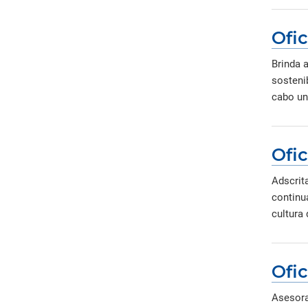
Ofi
Brinda a
sostenib
cabo un
Ofi
Adscrita
continua
cultura
Ofic
Asesora