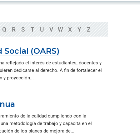
eradas
de nuestros investigadores,
as
Brinda la ubicación exacta de
innovadores y creadores durante el
todas las instalaciones de la PUCP,
proceso de generación de nuevo
dentro y fuera del campus.
conocimiento.
Asociaciones y redes
Q
R
S
T
U
V
W
X
Y
Z
ud,
Información sobre los vínculos de
e
la PUCP con instituciones
nacionales e internacionales.
 Social (OARS)
ha reflejado el interés de estudiantes, docentes y
ieren dedicarse al derecho. A fin de fortalecer el
n y proyección...
inua
amiento de la calidad cumpliendo con la
e una metodología de trabajo y capacita en el
cución de los planes de mejora de...