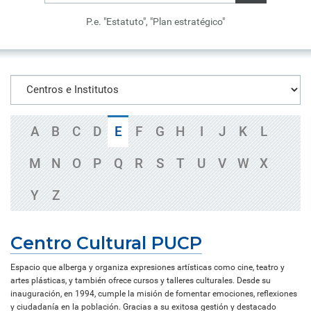
P.e. "Estatuto", "Plan estratégico"
A
B
C
D
E
F
G
H
I
J
K
L
M
N
O
P
Q
R
S
T
U
V
W
X
Y
Z
Centro Cultural PUCP
Espacio que alberga y organiza expresiones artísticas como cine, teatro y
artes plásticas, y también ofrece cursos y talleres culturales. Desde su
inauguración, en 1994, cumple la misión de fomentar emociones, reflexiones
y ciudadanía en la población. Gracias a su exitosa gestión y destacado