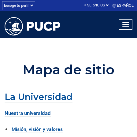
SERVICIOS
ESPAÑOL
Escoge tu perfil
linea1
linea2
linea3
Mapa de sitio
La Universidad
Nuestra universidad
Misión, visión y valores