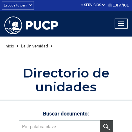
SERVICIOS
ESPAÑOL
Escoge tu perfil
linea1
linea2
linea3
Inicio
La Universidad
Directorio de
unidades
Buscar documento: