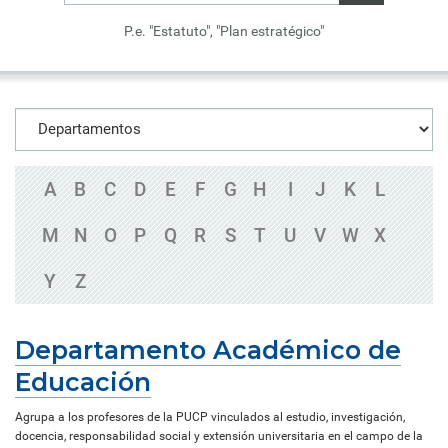
P.e. "Estatuto", "Plan estratégico"
A
B
C
D
E
F
G
H
I
J
K
L
M
N
O
P
Q
R
S
T
U
V
W
X
Y
Z
Departamento Académico de
Educación
Agrupa a los profesores de la PUCP vinculados al estudio, investigación,
docencia, responsabilidad social y extensión universitaria en el campo de la