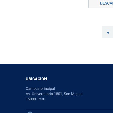
DESCAR
«
UBICACIÓN
Campus principal
Av. Universitaria 1801, San Miguel
15088, Perú