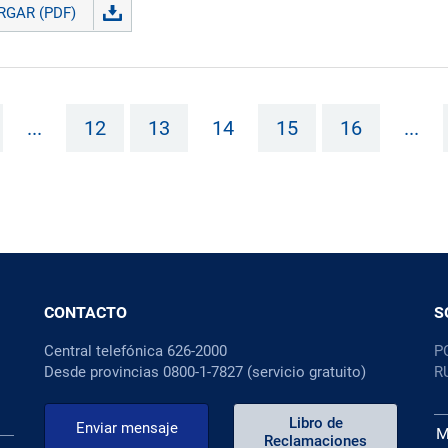
GAR (PDF)
...
12
13
14
15
16
...
CONTACTO
S
Central telefónica 626-2000
P
Desde provincias 0800-1-7827 (servicio gratuito)
R
Libro de
Enviar mensaje
M
Reclamaciones