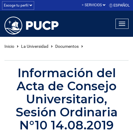
SERVICIOS
ESPAÑOL
Escoge tu perfil
linea1
linea2
linea3
Inicio
La Universidad
Documentos
Información del
Acta de Consejo
Universitario,
Sesión Ordinaria
N°10 14.08.2019