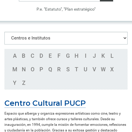
P.e. "Estatuto", "Plan estratégico"
A
B
C
D
E
F
G
H
I
J
K
L
M
N
O
P
Q
R
S
T
U
V
W
X
Y
Z
Centro Cultural PUCP
Espacio que alberga y organiza expresiones artísticas como cine, teatro y
artes plásticas, y también ofrece cursos y talleres culturales. Desde su
inauguración, en 1994, cumple la misión de fomentar emociones, reflexiones
y ciudadanía en la población. Gracias a su exitosa gestión y destacado