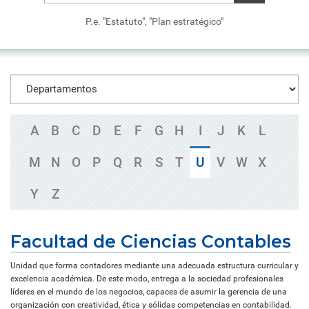
P.e. "Estatuto", "Plan estratégico"
A
B
C
D
E
F
G
H
I
J
K
L
M
N
O
P
Q
R
S
T
U
V
W
X
Y
Z
Facultad de Ciencias Contables
Unidad que forma contadores mediante una adecuada estructura curricular y
excelencia académica. De este modo, entrega a la sociedad profesionales
líderes en el mundo de los negocios, capaces de asumir la gerencia de una
organización con creatividad, ética y sólidas competencias en contabilidad.