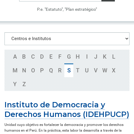
P.e. "Estatuto", "Plan estratégico"
A
B
C
D
E
F
G
H
I
J
K
L
M
N
O
P
Q
R
S
T
U
V
W
X
Y
Z
Instituto de Democracia y
Derechos Humanos (IDEHPUCP)
Unidad cuyo objetivo es fortalecer la democracia y promover los derechos
humanos en el Perú. En la práctica, esta labor la desarrolla a través de la