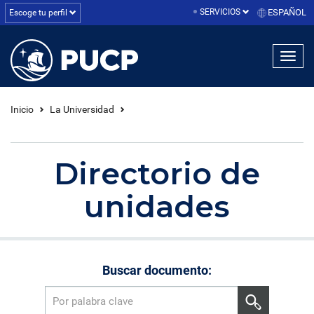
SERVICIOS
ESPAÑOL
Escoge tu perfil
linea1
linea2
linea3
Inicio
La Universidad
Directorio de
unidades
Buscar documento: