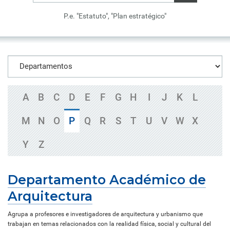
P.e. "Estatuto", "Plan estratégico"
A
B
C
D
E
F
G
H
I
J
K
L
M
N
O
P
Q
R
S
T
U
V
W
X
Y
Z
Departamento Académico de
Arquitectura
Agrupa a profesores e investigadores de arquitectura y urbanismo que
trabajan en temas relacionados con la realidad física, social y cultural del