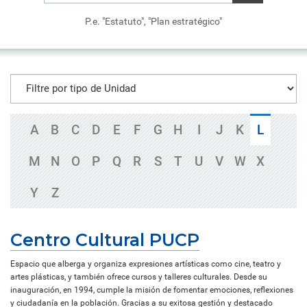
P.e. "Estatuto", "Plan estratégico"
A
B
C
D
E
F
G
H
I
J
K
L
M
N
O
P
Q
R
S
T
U
V
W
X
Y
Z
Centro Cultural PUCP
Espacio que alberga y organiza expresiones artísticas como cine, teatro y
artes plásticas, y también ofrece cursos y talleres culturales. Desde su
inauguración, en 1994, cumple la misión de fomentar emociones, reflexiones
y ciudadanía en la población. Gracias a su exitosa gestión y destacado