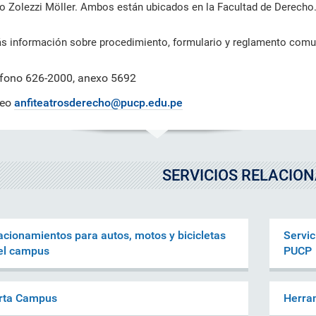
ica y gobierno.
iantes organizados en torno a
creaciones intelectuales gen
 Zolezzi Möller. Ambos están ubicados en la Facultad de Derecho
Información de contacto de l
 de la Iglesia
s de investigación de común
por nuestros investigadores,
oficinas, direcciones y otras
rés que generan conocimiento
innovadores y creadores.
unidades.
rma colaborativa.
s información sobre procedimiento, formulario y reglamento comu
Directorio de servicios
éfono 626-2000, anexo 5692
Servicios académicos, de sal
consultorías, capacitaciones 
reo
anfiteatrosderecho@pucp.edu.pe
instalaciones.
SERVICIOS RELACIO
acionamientos para autos, motos y bicicletas
Servic
el campus
PUCP
rta Campus
Herra