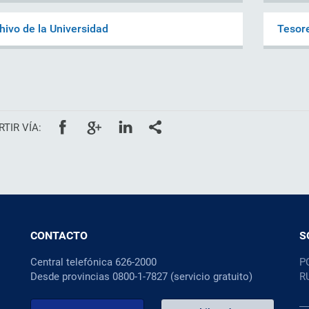
hivo de la Universidad
Tesore
TIR VÍA:
CONTACTO
S
Central telefónica 626-2000
P
Desde provincias 0800-1-7827 (servicio gratuito)
R